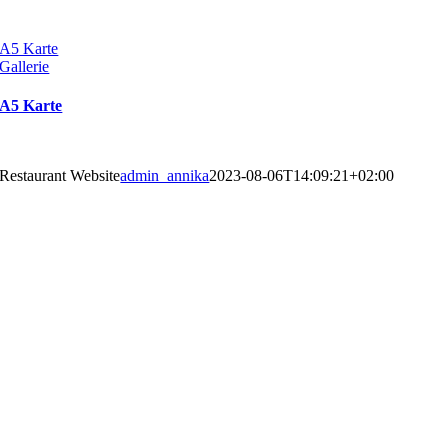
A5 Karte
Gallerie
A5 Karte
Restaurant Website
admin_annika
2023-08-06T14:09:21+02:00