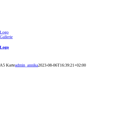
Logo
Gallerie
Logo
A5 Karte
admin_annika
2023-08-06T16:39:21+02:00