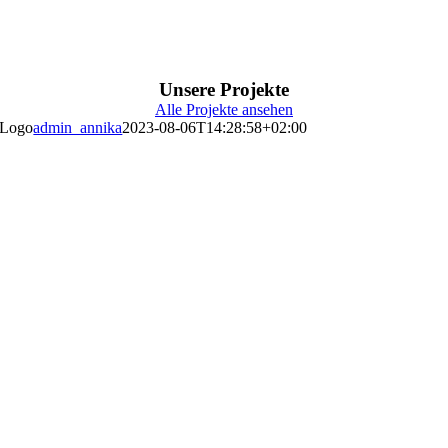
Unsere Projekte
Alle Projekte ansehen
Logo
admin_annika
2023-08-06T14:28:58+02:00