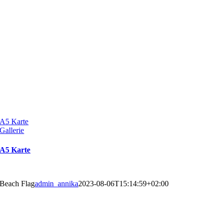
A5 Karte
Gallerie
A5 Karte
Beach Flag
admin_annika
2023-08-06T15:14:59+02:00