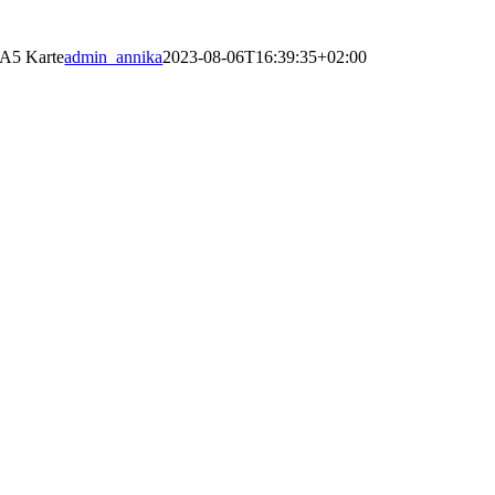
A5 Karte
admin_annika
2023-08-06T16:39:35+02:00