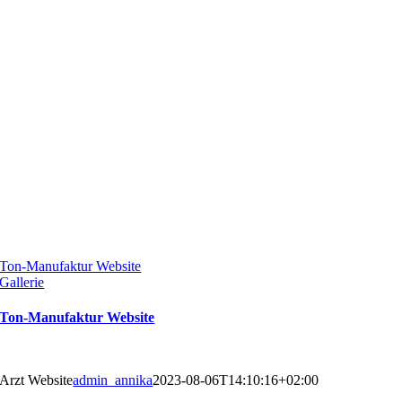
Ton-Manufaktur Website
Gallerie
Ton-Manufaktur Website
Arzt Website
admin_annika
2023-08-06T14:10:16+02:00