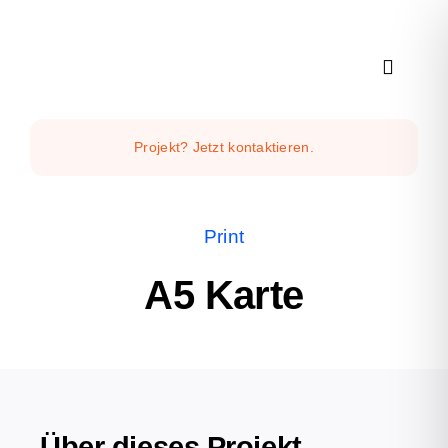
Zum
Inhalt
springen
Toggle
Navigat
Home
Projekt? Jetzt kontaktieren.
Über uns
Print
Services
A5 Karte
Projekte
Über dieses Projekt